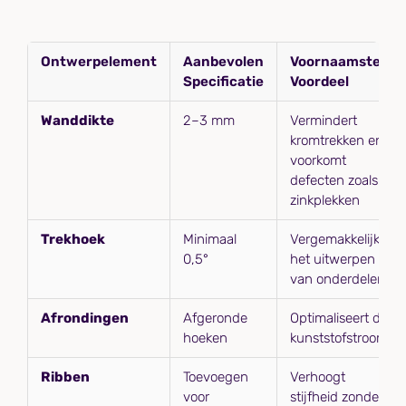
Ontwerpelement
Aanbevolen
Voornaamste
Specificatie
Voordeel
Wanddikte
2–3 mm
Vermindert
kromtrekken en
voorkomt
defecten zoals
zinkplekken
Trekhoek
Minimaal
Vergemakkelijkt
0,5°
het uitwerpen
van onderdelen
Afrondingen
Afgeronde
Optimaliseert de
hoeken
kunststofstroom
Ribben
Toevoegen
Verhoogt
voor
stijfheid zonder