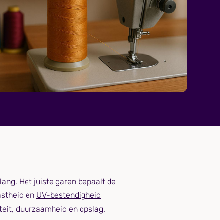
ang. Het juiste garen bepaalt de
vastheid en
UV-bestendigheid
teit, duurzaamheid en opslag.