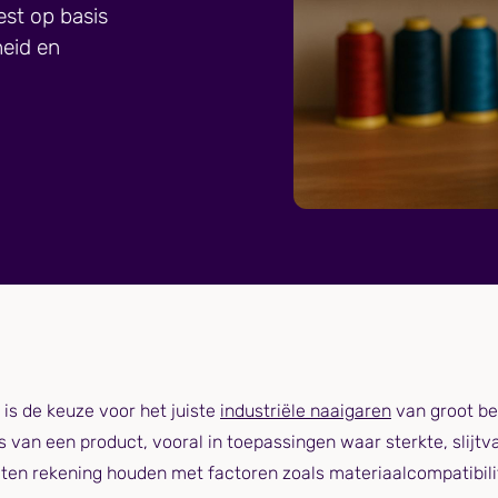
est op basis
eid en
 is de keuze voor het juiste
industriële naaigaren
van groot bel
es van een product, vooral in toepassingen waar sterkte, slijt
eten rekening houden met factoren zoals materiaalcompatibili