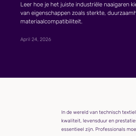
Leer hoe je het juiste industriële naaigaren ki
van eigenschappen zoals sterkte, duurzaamh
materiaalcompatibiliteit.
April 24, 2026
In de wereld van technisch textiel
kwaliteit, levensduur en prestati
essentieel zijn. Professionals mo