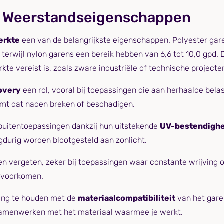
 Weerstandseigenschappen
erkte
een van de belangrijkste eigenschappen. Polyester ga
 terwijl nylon garens een bereik hebben van 6,6 tot 10,0 gpd.
kte vereist is, zoals zware industriële of technische projecte
covery
een rol, vooral bij toepassingen die aan herhaalde bela
omt dat naden breken of beschadigen.
 buitentoepassingen dankzij hun uitstekende
UV-bestendighe
ngdurig worden blootgesteld aan zonlicht.
 vergeten, zeker bij toepassingen waar constante wrijving op
e voorkomen.
ening te houden met de
materiaalcompatibiliteit
van het garen
 samenwerken met het materiaal waarmee je werkt.