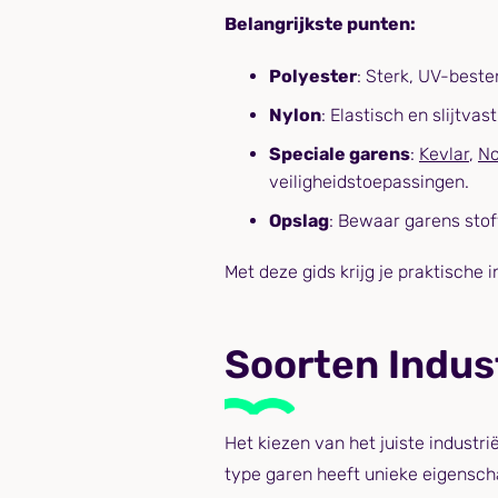
Belangrijkste punten:
Polyester
: Sterk, UV-beste
Nylon
: Elastisch en slijtva
Speciale garens
:
Kevlar
,
N
veiligheidstoepassingen.
Opslag
: Bewaar garens stofv
Met deze gids krijg je praktische
Soorten Indus
Het kiezen van het juiste industr
type garen heeft unieke eigenscha