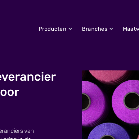
Producten
Branches
Maatw
everancier
voor
eranciers van