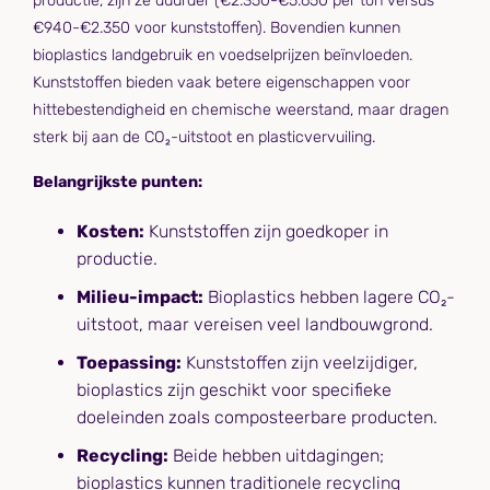
productie, zijn ze duurder (€2.350-€5.650 per ton versus
€940-€2.350 voor kunststoffen). Bovendien kunnen
bioplastics landgebruik en voedselprijzen beïnvloeden.
Kunststoffen bieden vaak betere eigenschappen voor
hittebestendigheid en chemische weerstand, maar dragen
sterk bij aan de CO₂-uitstoot en plasticvervuiling.
Belangrijkste punten:
Kosten:
Kunststoffen zijn goedkoper in
productie.
Milieu-impact:
Bioplastics hebben lagere CO₂-
uitstoot, maar vereisen veel landbouwgrond.
Toepassing:
Kunststoffen zijn veelzijdiger,
bioplastics zijn geschikt voor specifieke
doeleinden zoals composteerbare producten.
Recycling:
Beide hebben uitdagingen;
bioplastics kunnen traditionele recycling